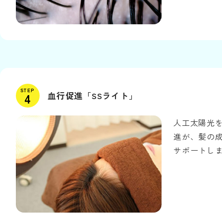
STEP
血行促進「SSライト」
人工太陽光
進が、髪の成
サポートし